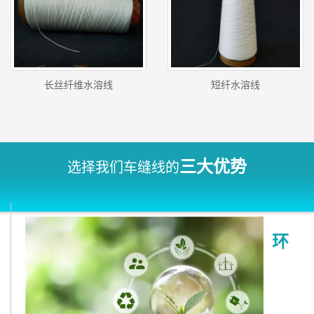
长丝纤维水溶线
短纤水溶线
三大优势
选择我们车缝线的
环