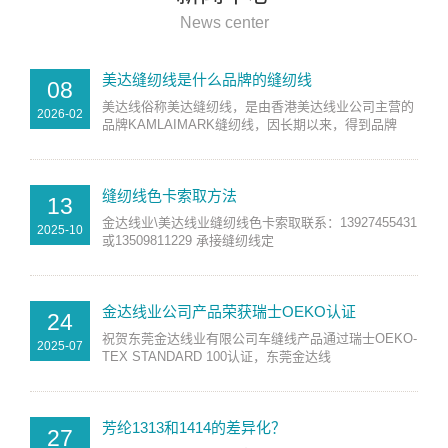
News center
美达缝纫线是什么品牌的缝纫线
08
美达线俗称美达缝纫线，是由香港美达线业公司主营的
2026-02
品牌KAMLAIMARK缝纫线，因长期以来，得到品牌
缝纫线色卡索取方法
13
金达线业\美达线业缝纫线色卡索取联系：13927455431
2025-10
或13509811229 承接缝纫线定
金达线业公司产品荣获瑞士OEKO认证
24
祝贺东莞金达线业有限公司车缝线产品通过瑞士OEKO-
2025-07
TEX STANDARD 100认证，东莞金达线
芳纶1313和1414的差异化？
27