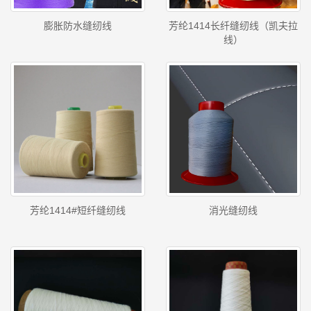
膨胀防水缝纫线
芳纶1414长纤缝纫线（凯夫拉
线）
芳纶1414#短纤缝纫线
消光缝纫线