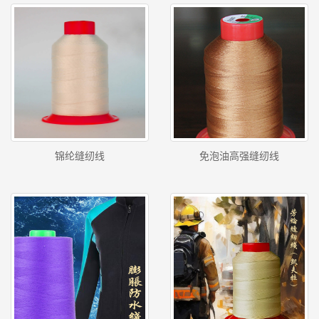
锦纶缝纫线
免泡油高强缝纫线