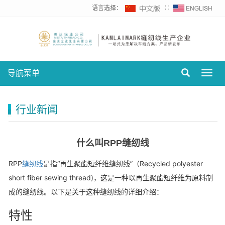
语言选择：
∷
导航菜单
Toggl
navig
行业新闻
什么叫RPP缝纫线
RPP
缝纫线
是指“再生聚酯短纤维缝纫线”（Recycled polyester
short fiber sewing thread)，这是一种以再生聚酯短纤维为原料制
成的缝纫线。以下是关于这种缝纫线的详细介绍：
特性