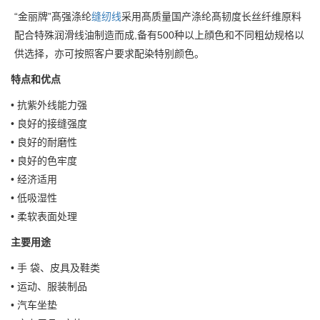
“金丽牌”髙强涤纶
缝纫线
采用髙质量国产涤纶髙韧度长丝纤维原料
配合特殊润滑线油制造而成,备有500种以上顔色和不同粗幼规格以
供选择，亦可按照客户要求配染特别颜色。
特点和优点
• 抗紫外线能力强
• 良好的接缝强度
• 良好的耐磨性
• 良好的色牢度
• 经济适用
• 低吸湿性
• 柔软表面处理
主要用途
• 手 袋、皮具及鞋类
• 运动、服装制品
• 汽车坐垫