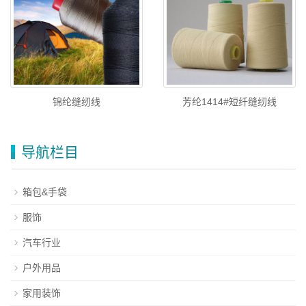
锦纶缝纫线
芳纶1414#短纤缝纫线
导航栏目
箱包&手袋
服饰
汽车行业
户外用品
家用装饰