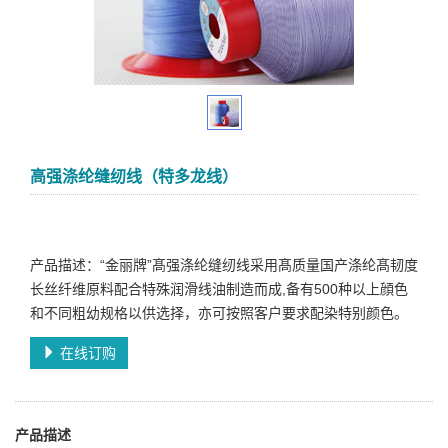
高强涤纶缝纫线（特多龙线）
产品描述：“金丽牌”髙强涤纶缝纫线采用髙质量国产涤纶髙韧度
长丝纤维原料配合特殊润滑线油制造而成,备有500种以上顔色
和不同粗幼规格以供选择，亦可按照客户要求配染特别颜色。
在线订购
产品描述