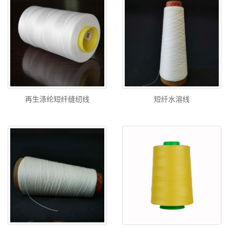
再生涤纶短纤缝纫线
短纤水溶线