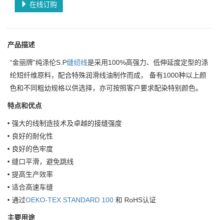
在线订购
产品描述
“金丽牌”纯涤伦S.P
缝纫线
是采用100%高强力、低伸延度定型的涤
纶短纤维原料，配合特殊润滑线油制作而成， 备有1000种以上颜
色和不同粗幼规格以供选择，亦可按照客户要求配染特别颜色。
特点和优点
• 强大的线制造技术及卓越的接缝强度
• 良好的耐化性
• 良好的色牢度
• 缝口平滑，避免跳线
• 提高生产效率
• 适合高速车缝
• 通过
OEKO-TEX STANDARD 100
和 RoHS认证
主要用途