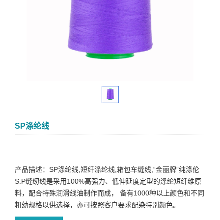
SP涤纶线
产品描述：SP涤纶线,短纤涤纶线,箱包车缝线,“金丽牌”纯涤伦
S.P缝纫线是采用100%高强力、低伸延度定型的涤纶短纤维原
料，配合特殊润滑线油制作而成， 备有1000种以上颜色和不同
粗幼规格以供选择，亦可按照客户要求配染特别颜色。